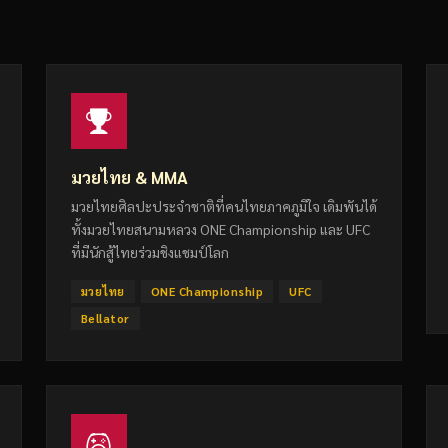
มวยไทย & MMA
มวยไทยศิลปะประจำชาติที่คนไทยภาคภูมิใจ เดิมพันได้
ทั้งมวยไทยสนามหลวง ONE Championship และ UFC
ที่มีนักสู้ไทยร่วมชิงแชมป์โลก
มวยไทย
ONE Championship
UFC
Bellator