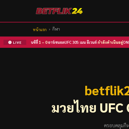
กีฬา
หน้าแรก
รีเมียร์ลีก: แมนซิตี้
1 – 0
อาร์เซนอล
UFC 305: เมน อีเวนต์
กำลังดำเนินอยู่
ONE Champ
🔴 LIVE
betflik
มวยไทย UFC O
ครอบคลุมกีฬ