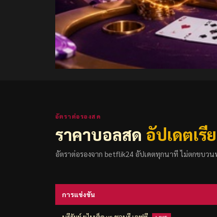
อัตราต่อรองสด
ราคาบอลสด
อัปเดตเรี
อัตราต่อรองจาก betflik24 อัปเดตทุกนาที ไม่ตกขบว
การแข่งขัน
บุรีรัมย์ ยูไนเต็ด vs ชลบุรี เอฟซี