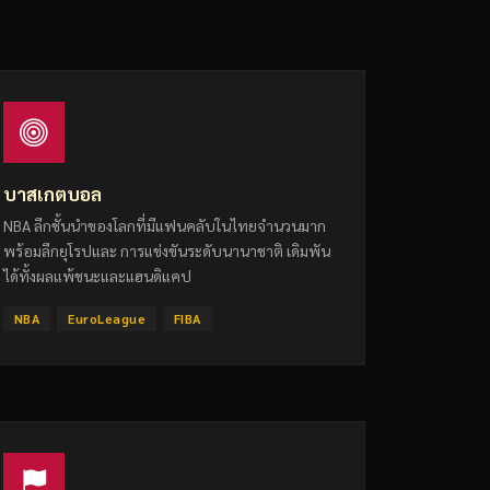
บาสเกตบอล
NBA ลีกชั้นนำของโลกที่มีแฟนคลับในไทยจำนวนมาก
พร้อมลีกยุโรปและ การแข่งขันระดับนานาชาติ เดิมพัน
ได้ทั้งผลแพ้ชนะและแฮนดิแคป
NBA
EuroLeague
FIBA