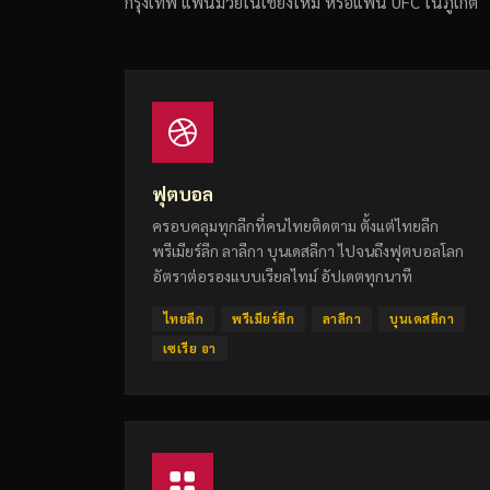
กรุงเทพ แฟนมวยในเชียงใหม่ หรือแฟน UFC ในภูเก็ต
ฟุตบอล
ครอบคลุมทุกลีกที่คนไทยติดตาม ตั้งแต่ไทยลีก
พรีเมียร์ลีก ลาลีกา บุนเดสลีกา ไปจนถึงฟุตบอลโลก
อัตราต่อรองแบบเรียลไทม์ อัปเดตทุกนาที
ไทยลีก
พรีเมียร์ลีก
ลาลีกา
บุนเดสลีกา
เซเรีย อา