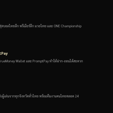
ฟุตบอลไทยลีก พรีเมียร์ลีก มวยไทย และ ONE Championship
tPay
ง TrueMoney Wallet และ PromptPay ทำให้ฝาก-ถอนได้สะดวก
ับผู้เล่นจากทุกจังหวัดทั่วไทย พร้อมทีมงานคนไทยตลอด 24