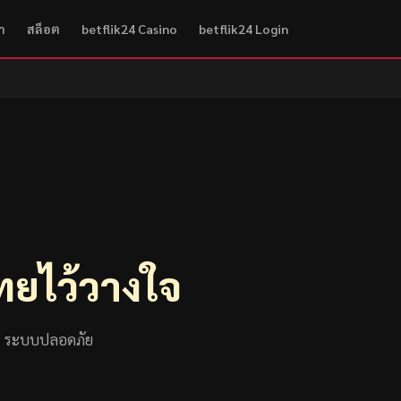
า
สล็อต
betflik24 Casino
betflik24 Login
ทยไว้วางใจ
จร ระบบปลอดภัย