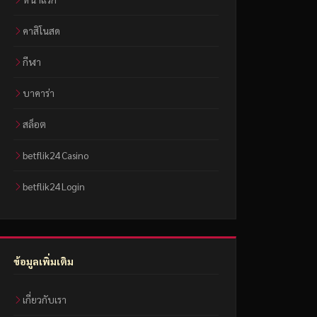
คาสิโนสด
กีฬา
บาคาร่า
สล็อต
betflik24 Casino
betflik24 Login
ข้อมูลเพิ่มเติม
เกี่ยวกับเรา