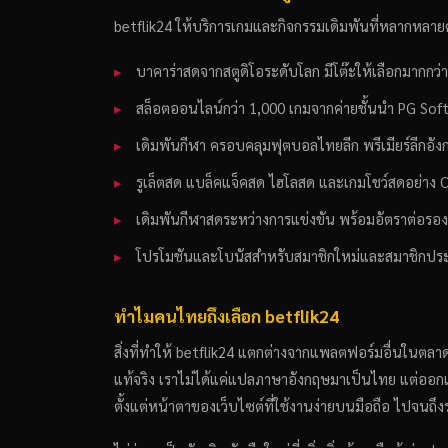
betflik24 ให้บริการเกมและกิจกรรมเดิมพันที่หลากหลายค
บาคาร่าสดจากสตูดิโอระดับโลก มีโต๊ะให้เลือกมากกว่า 4
สล็อตออนไลน์กว่า 1,000 เกมจากค่ายชั้นนำ PG Sof
เดิมพันกีฬา ครอบคลุมฟุตบอลไทยลีก พรีเมียร์ลีก
รูเล็ตสด แบล็คแจ็คสด ไฮโลสด และเกมโชว์สดอย่าง 
เดิมพันกีฬาสดระหว่างการแข่งขัน พร้อมอัตราต่อรอ
โปรโมชันและโบนัสสำหรับสมาชิกใหม่และสมาชิกประ
ทำไมคนไทยถึงเลือก betflik24
สิ่งที่ทำให้ betflik24 แตกต่างจากแพลตฟอร์มอื่นในตล
แท้จริง เราไม่ได้แค่แปลภาษาอังกฤษมาเป็นไทย แต่ออก
ตั้งแต่หน้าตาของเว็บไซต์ที่ใช้งานง่ายบนมือถือ ไปจน