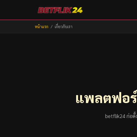
หน้าแรก
เกี่ยวกับเรา
แพลตฟอร์ม
betflik24 ก่อ