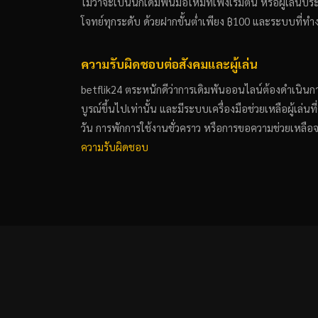
ไม่ว่าจะเป็นนักเดิมพันมือใหม่ที่เพิ่งเริ่มต้น หรือผู้เล่น
โจทย์ทุกระดับ ด้วยฝากขั้นต่ำเพียง ฿100 และระบบที่ทำงา
ความรับผิดชอบต่อสังคมและผู้เล่น
betflik24 ตระหนักดีว่าการเดิมพันออนไลน์ต้องดำเนินการ
บูรณ์ขึ้นไปเท่านั้น และมีระบบเครื่องมือช่วยเหลือผู้เล่
วัน การพักการใช้งานชั่วคราว หรือการขอความช่วยเหลือจา
ความรับผิดชอบ