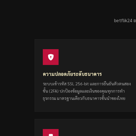
betflik24 
ความปลอดภัยระดับธนาคาร
ระบบเข้ารหัส SSL 256-bit และการยืนยันตัวตนสอง
ชั้น (2FA) ปกป้องข้อมูลและเงินของคุณทุกการทำ
ธุรกรรม มาตรฐานเดียวกับธนาคารชั้นนำของไทย