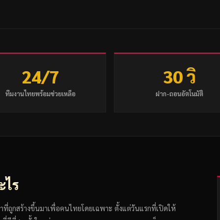
24/7
30 วิ
ทีมงานไทยพร้อมช่วยเหลือ
ฝาก-ถอนอัตโนมัติ
ะไร
ถูกสร้างขึ้นมาเพื่อคนไทยโดยเฉพาะ ตั้งแต่วันแรกที่เปิดให้