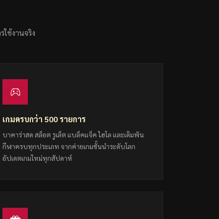
รใช้งานจริง
เกมครบกว่า 500 รายการ
บาคาร่าสด สล็อต รูเล็ต แบล็คแจ็ค ไฮโล และเดิมพัน
กีฬาครบทุกประเภท จากค่ายเกมชั้นนำระดับโลก
อัปเดตเกมใหม่ทุกสัปดาห์