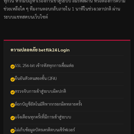
ทุกวัน หากมีปัญหาเรื่องการเข้าสู่ระบบ ลืมรหัสผ่าน หรือต้องการความ
ช่วยเหลือใด ๆ ทีมงานตอบกลับภายใน 1 นาทีในช่วงเวลาปกติ ผ่าน
ระบบแชทสดบนเว็บไซต์
ความปลอดภัย betflik24 Login
SSL 256-bit เข้ารหัสทุกการเชื่อมต่อ
ยืนยันตัวตนสองชั้น (2FA)
ตรวจจับการเข้าสู่ระบบผิดปกติ
ล็อกบัญชีอัตโนมัติหากกรอกผิดหลายครั้ง
แจ้งเตือนทุกครั้งที่มีการเข้าสู่ระบบ
ไม่เก็บข้อมูลบัตรเครดิตบนเซิร์ฟเวอร์