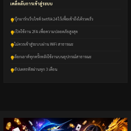
เคล็ดลับการเข้าสู่ระบบ
บุ๊กมาร์กเว็บไซต์ betflik24 ไว้เพื่อเข้าถึงได้รวดเร็ว
เปิดใช้งาน 2FA เพื่อความปลอดภัยสูงสุด
ไม่ควรเข้าสู่ระบบผ่าน WiFi สาธารณะ
ล็อกเอาต์ทุกครั้งหลังใช้งานบนอุปกรณ์สาธารณะ
อัปเดตรหัสผ่านทุก 3 เดือน