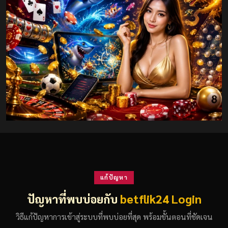
แก้ปัญหา
ปัญหาที่พบบ่อยกับ
betflik24 Login
วิธีแก้ปัญหาการเข้าสู่ระบบที่พบบ่อยที่สุด พร้อมขั้นตอนที่ชัดเจน