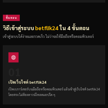
ขั้นตอน
วิธีเข้าสู่ระบบ
betflik24
ใน 4 ขั้นตอน
เข้าสู่ระบบได้ง่ายและรวดเร็ว ไม่ว่าจะใช้มือถือหรือคอมพิวเตอร์
01
เปิดเว็บไซต์ betflik24
เปิดเบราว์เซอร์บนมือถือหรือคอมพิวเตอร์ แล้วเข้าสู่เว็บไซต์ betflik24
โดยตรง ไม่ต้องดาวน์โหลดแอปใด ๆ