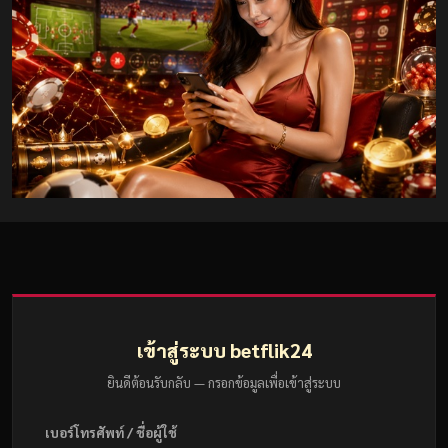
เข้าสู่ระบบ betflik24
ยินดีต้อนรับกลับ — กรอกข้อมูลเพื่อเข้าสู่ระบบ
เบอร์โทรศัพท์ / ชื่อผู้ใช้