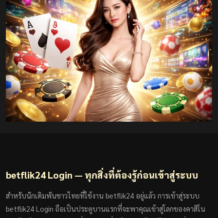
betflik24 Login — ทุกสิ่งที่ต้องรู้ก่อนเข้าสู่ระบบ
สำหรับนักเดิมพันชาวไทยที่ใช้งาน betflik24 อยู่แล้ว การเข้าสู่ระบบ
betflik24 Login ถือเป็นประตูบานแรกที่จะพาคุณเข้าสู่โลกของคาสิโน