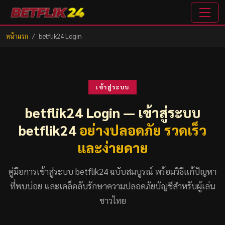
หน้าแรก
betflik24 Login
เข้าสู่ระบบ
betflik24 Login — เข้าสู่ระบบ
betflik24
อย่างปลอดภัย รวดเร็ว
และง่ายดาย
คู่มือการเข้าสู่ระบบ betflik24 ฉบับสมบูรณ์ พร้อมวิธีแก้ปัญหา
ที่พบบ่อย และเคล็ดลับรักษาความปลอดภัยบัญชีสำหรับผู้เล่น
ชาวไทย