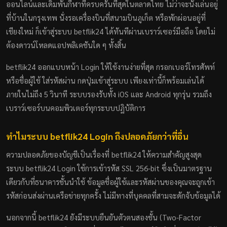
ออนไลน์และเดิมพันกีฬาที่ครบครันที่สุดในตลาดไทย ไม่ว่าจะนั่งเล่นอยู่
ที่บ้านในกรุงเทพ นั่งรอเครื่องบินที่สนามบินภูเก็ต หรือพักผ่อนอยู่ที่
เชียงใหม่ ก็เข้าสู่ระบบ betflik24 ได้ทันทีผ่านเบราว์เซอร์มือถือ โดยไม่
ต้องดาวน์โหลดแอปพลิเคชันใด ๆ ทั้งสิ้น
betflik24 ออกแบบหน้า Login ให้ใช้งานง่ายที่สุด กรอกเบอร์โทรศัพท์
หรือชื่อผู้ใช้ ใส่รหัสผ่าน กดปุ่มเข้าสู่ระบบ เพียงเท่านี้ก็พร้อมเล่นได้
ภายในไม่ถึง 5 วินาที ระบบรองรับทั้ง iOS และ Android ทุกรุ่น รวมถึง
เบราว์เซอร์บนคอมพิวเตอร์ทุกระบบปฏิบัติการ
ทำไมระบบ betflik24 Login ถึงปลอดภัยกว่าที่อื่น
ความปลอดภัยของบัญชีเป็นเรื่องที่ betflik24 ให้ความสำคัญสูงสุด
ระบบ betflik24 Login ใช้การเข้ารหัส SSL 256-bit ซึ่งเป็นมาตรฐาน
เดียวกับที่ธนาคารชั้นนำใช้ ข้อมูลชื่อผู้ใช้และรหัสผ่านของคุณจะถูกเข้า
รหัสก่อนส่งผ่านเครือข่ายทุกครั้ง ไม่มีทางที่บุคคลที่สามจะดักจับข้อมูลได้
นอกจากนี้ betflik24 ยังมีระบบยืนยันตัวตนสองชั้น (Two-Factor