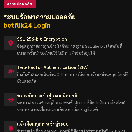
ความปลอดภัย
ระบบรักษาความปลอดภัย
betflik24 Login
SSL 256-bit Encryption
ข้อมูลทุกรายการถูกเข้ารหัสด้วยมาตรฐาน SSL 256-bit เดียวกับที่
ธนาคารชั้นนำของไทยใช้ ไม่มีทางดักจับข้อมูลได้
Two-Factor Authentication (2FA)
ยืนยันตัวตนสองชั้นผ่าน OTP ทางเบอร์มือถือ แม้รหัสผ่านหลุด บัญชีก็
ยังปลอดภัย
ตรวจจับการเข้าสู่ ระบบผิดปกติ
ระบบ AI ตรวจจับพฤติกรรมการเข้าสู่ระบบที่ผิดปกติแบบเรียลไทม์
หากพบความเสี่ยงจะแจ้งเตือนและล็อกบัญชีทันที
แจ้งเตือนทุกการเข้าสู่ระบบ
รับการแจ้งเตือนทาง SMS ทุกครั้งที่มีการเข้าสู่ระบบบัญชี betflik24