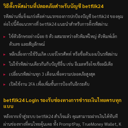
วิธีตั้งรหัสผ่านที่ปลอดภัยสำหรับบัญชี betflik24
รหัสผ่านที่แข็งแกร่งคือด่านแรกของการปกป้องบัญชี betflik24 ของคุณ
ต่อไปนี้คือแนวทางที่ betflik24 แนะนำสำหรับการตั้งรหัสผ่าน:
ใช้ตัวอักษรอย่างน้อย 8 ตัว ผสมระหว่างตัวพิมพ์ใหญ่ ตัวพิมพ์เล็ก
ตัวเลข และสัญลักษณ์
หลีกเลี่ยงการใช้วันเกิด เบอร์โทรศัพท์ หรือชื่อตัวเองเป็นรหัสผ่าน
ไม่ใช้รหัสผ่านเดียวกันกับบัญชีอื่น เช่น อีเมลหรือโซเชียลมีเดีย
เปลี่ยนรหัสผ่านทุก 3 เดือนเพื่อความปลอดภัยสูงสุด
เปิดใช้งาน 2FA เพื่อเพิ่มชั้นการป้องกันอีกระดับ
betflik24 Login รองรับช่องทางการชำระเงินไทยครบทุก
แบบ
หลังจากเข้าสู่ระบบ betflik24 สำเร็จแล้ว คุณสามารถฝากเงินได้ทันที
ผ่านช่องทางที่คนไทยคุ้นเคย ทั้ง PromptPay, TrueMoney Wallet, K